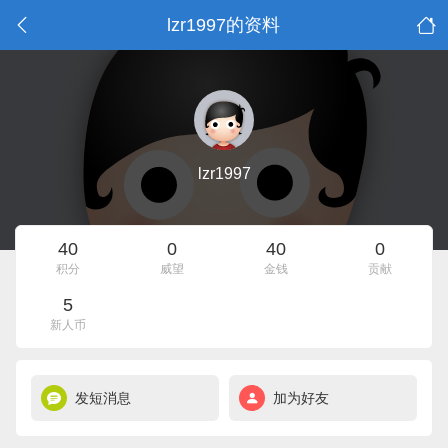
lzr1997的资料
lzr1997
40
0
40
0
积分
威望
金钱
贡献
5
新人币
发短消息
加为好友